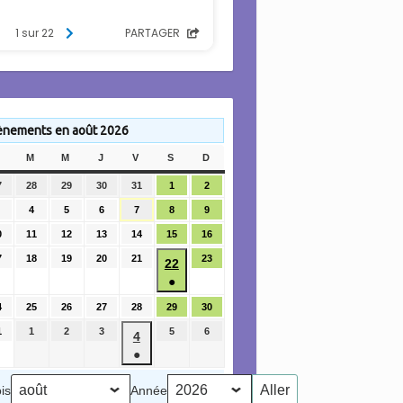
ènements en août 2026
LUNDI
M
MARDI
M
MERCREDI
J
JEUDI
V
VENDREDI
S
SAMEDI
D
DIMANCHE
7
27
28
28
29
29
30
30
31
31
1
1
2
2
juillet
juillet
juillet
juillet
juillet
août
août
3
4
4
5
5
6
6
7
7
8
8
9
9
2026
2026
2026
2026
2026
2026
2026
août
août
août
août
août
août
août
0
10
11
11
12
12
13
13
14
14
15
15
16
16
2026
2026
2026
2026
2026
2026
2026
août
août
août
août
août
août
août
7
17
18
18
19
19
20
20
21
21
23
23
22
22
2026
2026
2026
2026
2026
2026
2026
août
août
août
août
août
août
●
août
2026
2026
2026
2026
2026
2026
(1
2026
4
24
25
25
26
26
27
27
28
28
29
29
30
30
évènement)
août
août
août
août
août
août
août
1
31
1
1
2
2
3
3
5
5
6
6
4
4
2026
2026
2026
2026
2026
2026
2026
août
septembre
septembre
septembre
septembre
septembre
●
septembre
2026
2026
2026
2026
2026
2026
(1
2026
is
Année
évènement)