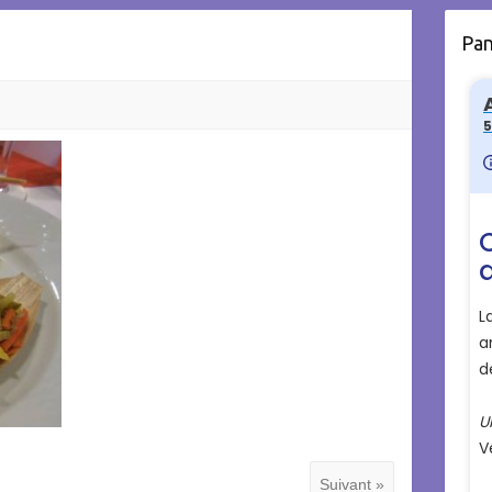
Pa
Suivant »