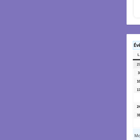
Év
L
2
3
1
1
2
3
Mo