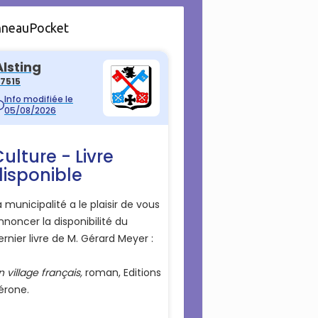
nneauPocket