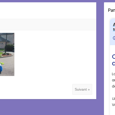
Pa
Suivant »