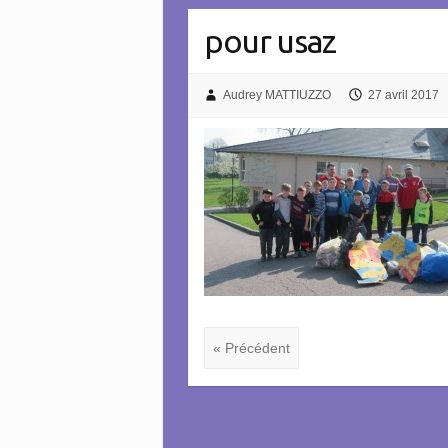
pour usaz
Audrey MATTIUZZO
27 avril 2017
« Précédent