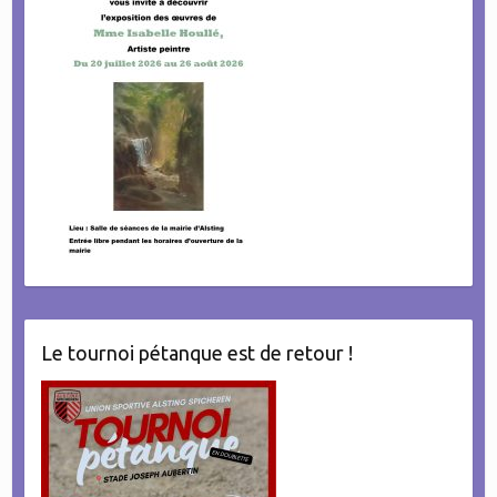
Le tournoi pétanque est de retour !