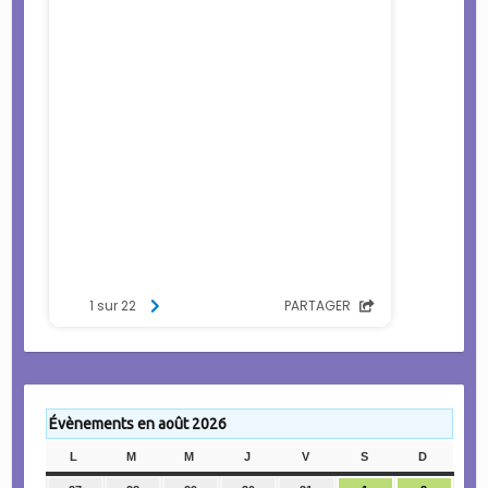
Évènements en août 2026
L
LUNDI
M
MARDI
M
MERCREDI
J
JEUDI
V
VENDREDI
S
SAMEDI
D
DIMANC