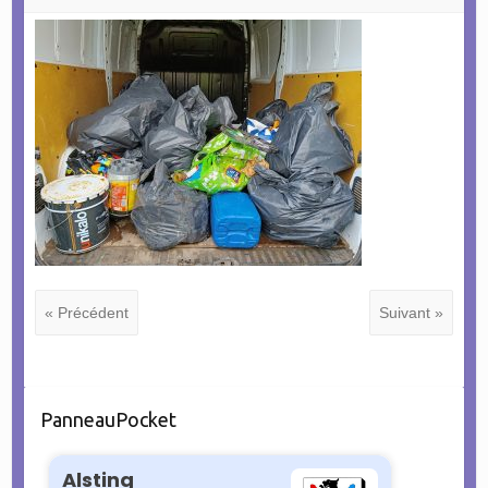
« Précédent
Suivant »
PanneauPocket