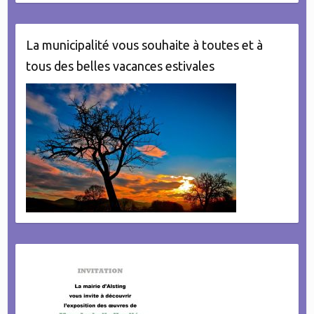
La municipalité vous souhaite à toutes et à
tous des belles vacances estivales