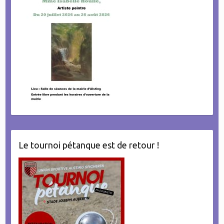
Le tournoi pétanque est de retour !