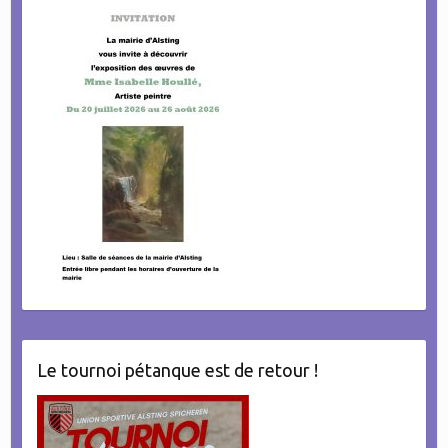
Le tournoi pétanque est de retour !