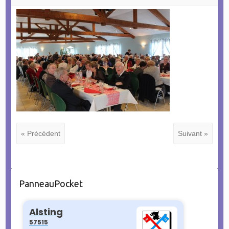
« Précédent
Suivant »
PanneauPocket