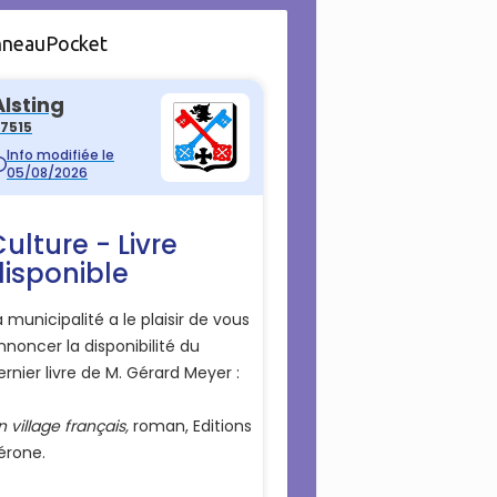
nneauPocket