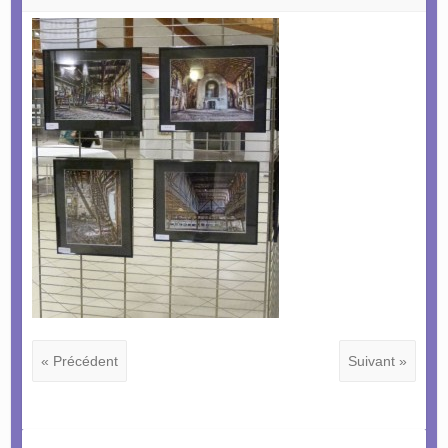
« Précédent
Suivant »