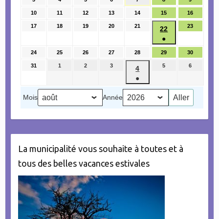
2026
2026
2026
2026
2026
2026
2026
août
août
août
août
août
août
août
10
10
11
11
12
12
13
13
14
14
15
15
16
16
2026
2026
2026
2026
2026
2026
2026
août
août
août
août
août
août
août
17
17
18
18
19
19
20
20
21
21
23
23
22
22
2026
2026
2026
2026
2026
2026
2026
août
août
août
août
août
août
●
août
2026
2026
2026
2026
2026
2026
(1
2026
24
24
25
25
26
26
27
27
28
28
29
29
30
30
évènement)
août
août
août
août
août
août
août
31
31
1
1
2
2
3
3
5
5
6
6
4
4
2026
2026
2026
2026
2026
2026
2026
août
septembre
septembre
septembre
septembre
septembr
●
septembre
2026
2026
2026
2026
2026
2026
(1
2026
Mois
Année
évènement)
La municipalité vous souhaite à toutes et à
tous des belles vacances estivales