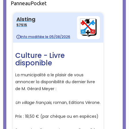
PanneauPocket