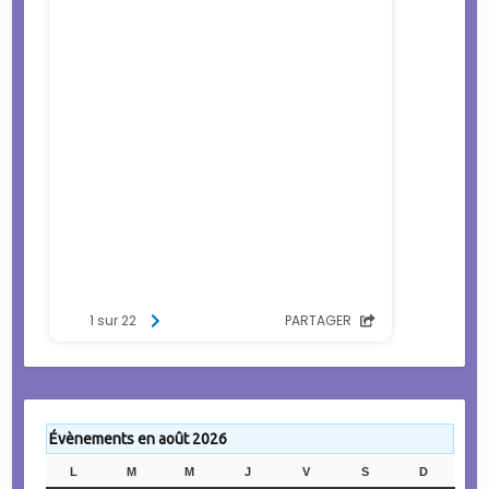
Évènements en août 2026
L
LUNDI
M
MARDI
M
MERCREDI
J
JEUDI
V
VENDREDI
S
SAMEDI
D
DIMANC