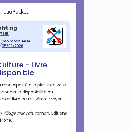
nneauPocket