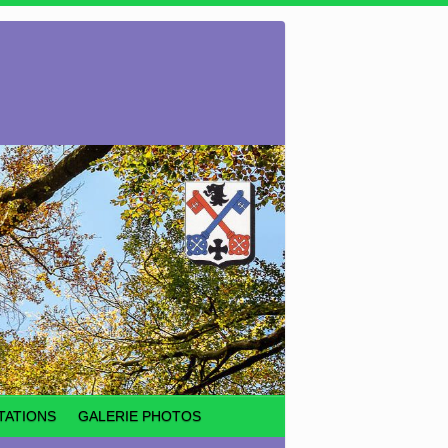
TATIONS
GALERIE PHOTOS