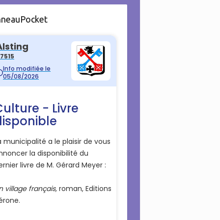
nneauPocket