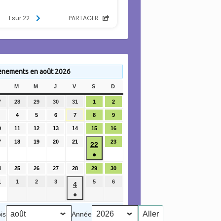
ènements en août 2026
LUNDI
M
MARDI
M
MERCREDI
J
JEUDI
V
VENDREDI
S
SAMEDI
D
DIMANCHE
7
27
28
28
29
29
30
30
31
31
1
1
2
2
juillet
juillet
juillet
juillet
juillet
août
août
3
4
4
5
5
6
6
7
7
8
8
9
9
2026
2026
2026
2026
2026
2026
2026
août
août
août
août
août
août
août
0
10
11
11
12
12
13
13
14
14
15
15
16
16
2026
2026
2026
2026
2026
2026
2026
août
août
août
août
août
août
août
7
17
18
18
19
19
20
20
21
21
23
23
22
22
2026
2026
2026
2026
2026
2026
2026
août
août
août
août
août
août
●
août
2026
2026
2026
2026
2026
2026
(1
2026
4
24
25
25
26
26
27
27
28
28
29
29
30
30
évènement)
août
août
août
août
août
août
août
1
31
1
1
2
2
3
3
5
5
6
6
4
4
2026
2026
2026
2026
2026
2026
2026
août
septembre
septembre
septembre
septembre
septembre
●
septembre
2026
2026
2026
2026
2026
2026
(1
2026
is
Année
évènement)