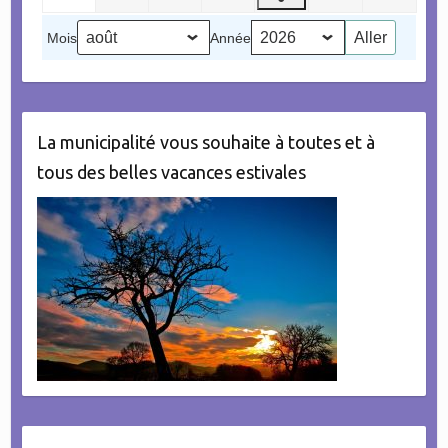
septembre
2026
2026
2026
2026
2026
2026
(1
2026
Mois
Année
évènement)
La municipalité vous souhaite à toutes et à
tous des belles vacances estivales