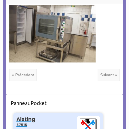
« Précédent
Suivant »
PanneauPocket