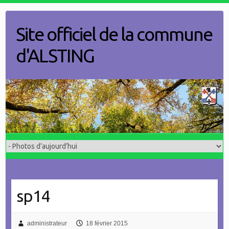
Skip
to
Site officiel de la commune
content
d'ALSTING
sp14
administrateur
18 février 2015