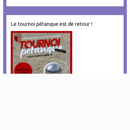
Le tournoi pétanque est de retour !