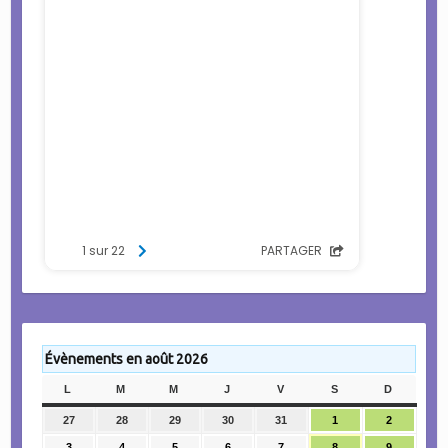
Évènements en août 2026
L
LUNDI
M
MARDI
M
MERCREDI
J
JEUDI
V
VENDREDI
S
SAMEDI
D
DIMANC
27
27
28
28
29
29
30
30
31
31
1
1
2
2
juillet
juillet
juillet
juillet
juillet
août
août
3
3
4
4
5
5
6
6
7
7
8
8
9
9