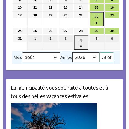
2026
2026
2026
2026
2026
2026
2026
août
août
août
août
août
août
août
10
10
11
11
12
12
13
13
14
14
15
15
16
16
2026
2026
2026
2026
2026
2026
2026
août
août
août
août
août
août
août
17
17
18
18
19
19
20
20
21
21
23
23
22
22
2026
2026
2026
2026
2026
2026
2026
août
août
août
août
août
août
●
août
2026
2026
2026
2026
2026
2026
(1
2026
24
24
25
25
26
26
27
27
28
28
29
29
30
30
évènement)
août
août
août
août
août
août
août
31
31
1
1
2
2
3
3
5
5
6
6
4
4
2026
2026
2026
2026
2026
2026
2026
août
septembre
septembre
septembre
septembre
septembr
●
septembre
2026
2026
2026
2026
2026
2026
(1
2026
Mois
Année
évènement)
La municipalité vous souhaite à toutes et à
tous des belles vacances estivales