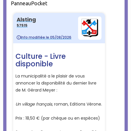
PanneauPocket