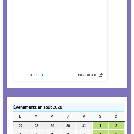
Évènements en août 2026
L
LUNDI
M
MARDI
M
MERCREDI
J
JEUDI
V
VENDREDI
S
SAMEDI
D
DIMANC
27
27
28
28
29
29
30
30
31
31
1
1
2
2
juillet
juillet
juillet
juillet
juillet
août
août
3
3
4
4
5
5
6
6
7
7
8
8
9
9