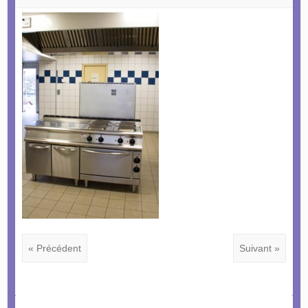
« Précédent
Suivant »