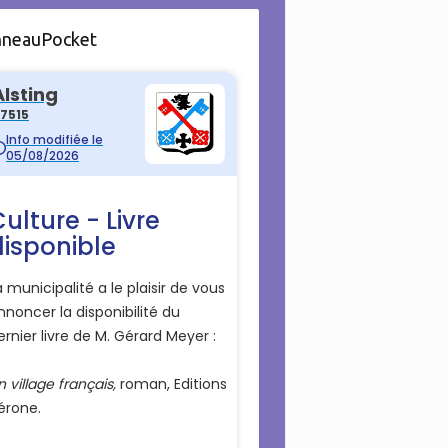
nneauPocket