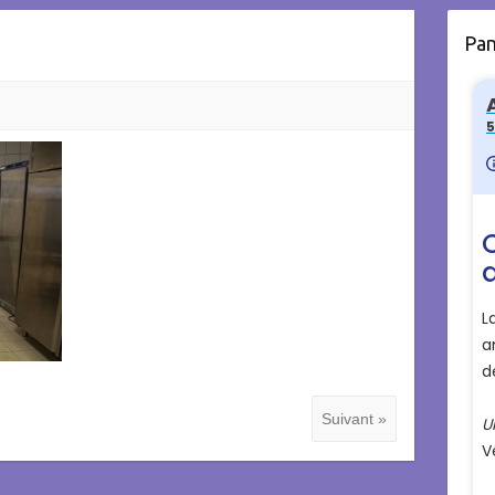
Pa
Suivant »