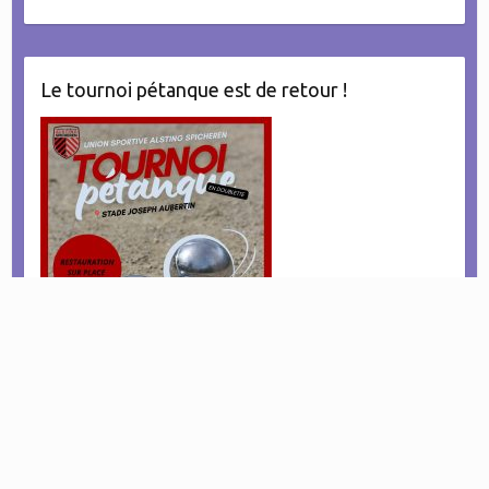
Le tournoi pétanque est de retour !