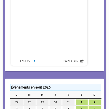
Évènements en août 2026
L
LUNDI
M
MARDI
M
MERCREDI
J
JEUDI
V
VENDREDI
S
SAMEDI
D
DIMANC
27
27
28
28
29
29
30
30
31
31
1
1
2
2
juillet
juillet
juillet
juillet
juillet
août
août
3
3
4
4
5
5
6
6
7
7
8
8
9
9