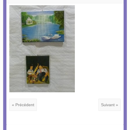
« Précédent
Suivant »