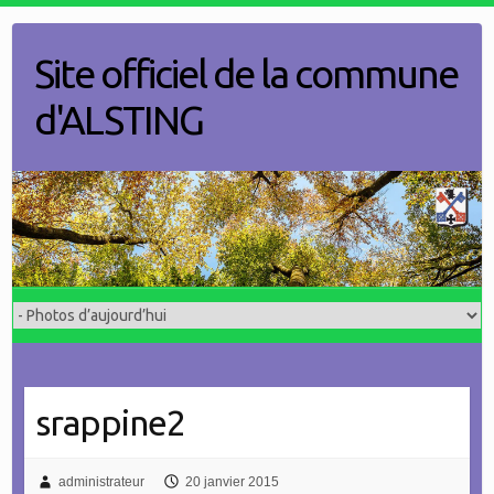
Skip
to
Site officiel de la commune
content
d'ALSTING
srappine2
administrateur
20 janvier 2015