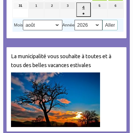
évènement)
août
août
août
août
août
août
août
31
31
1
1
2
2
3
3
5
5
6
6
4
4
2026
2026
2026
2026
2026
2026
2026
août
septembre
septembre
septembre
septembre
septembr
●
septembre
2026
2026
2026
2026
2026
2026
(1
2026
Mois
Année
évènement)
La municipalité vous souhaite à toutes et à
tous des belles vacances estivales