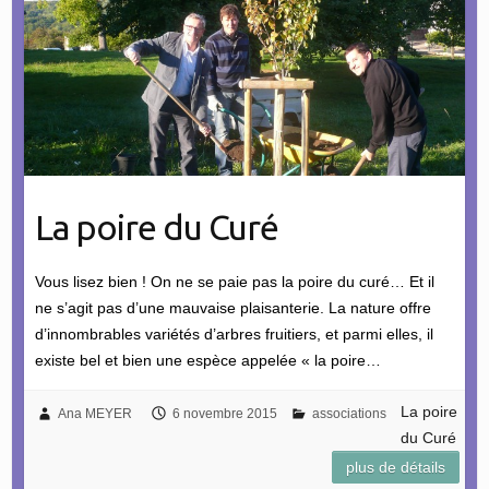
La poire du Curé
Vous lisez bien ! On ne se paie pas la poire du curé… Et il
ne s’agit pas d’une mauvaise plaisanterie. La nature offre
d’innombrables variétés d’arbres fruitiers, et parmi elles, il
existe bel et bien une espèce appelée « la poire…
La poire
Ana MEYER
6 novembre 2015
associations
du Curé
plus de détails