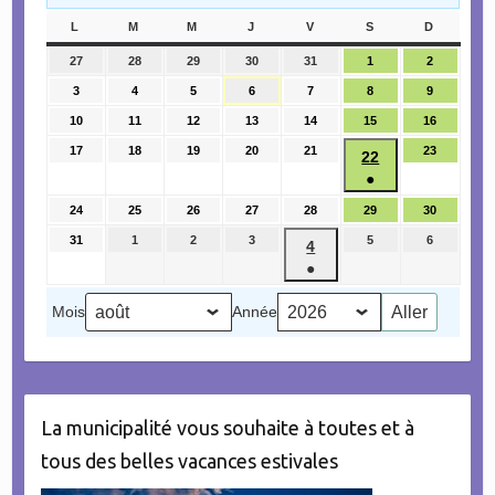
L
LUNDI
M
MARDI
M
MERCREDI
J
JEUDI
V
VENDREDI
S
SAMEDI
D
DIMANC
27
27
28
28
29
29
30
30
31
31
1
1
2
2
juillet
juillet
juillet
juillet
juillet
août
août
3
3
4
4
5
5
6
6
7
7
8
8
9
9
2026
2026
2026
2026
2026
2026
2026
août
août
août
août
août
août
août
10
10
11
11
12
12
13
13
14
14
15
15
16
16
2026
2026
2026
2026
2026
2026
2026
août
août
août
août
août
août
août
17
17
18
18
19
19
20
20
21
21
23
23
22
22
2026
2026
2026
2026
2026
2026
2026
août
août
août
août
août
août
●
août
2026
2026
2026
2026
2026
2026
(1
2026
24
24
25
25
26
26
27
27
28
28
29
29
30
30
évènement)
août
août
août
août
août
août
août
31
31
1
1
2
2
3
3
5
5
6
6
4
4
2026
2026
2026
2026
2026
2026
2026
août
septembre
septembre
septembre
septembre
septembr
●
septembre
2026
2026
2026
2026
2026
2026
(1
2026
Mois
Année
évènement)
La municipalité vous souhaite à toutes et à
tous des belles vacances estivales