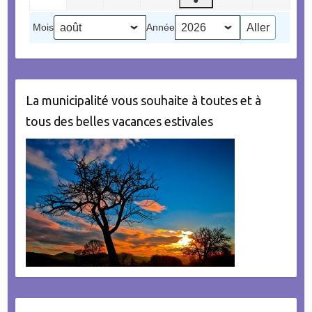
septembre
2026
2026
2026
2026
2026
2026
(1
2026
Mois
Année
évènement)
La municipalité vous souhaite à toutes et à
tous des belles vacances estivales