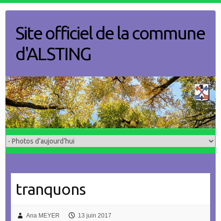
Skip
to
Site officiel de la commune
content
d'ALSTING
tranquons
Ana MEYER
13 juin 2017