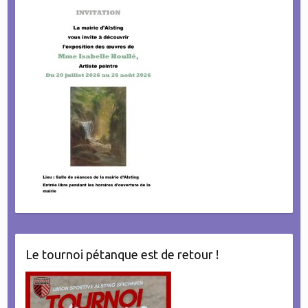
Le tournoi pétanque est de retour !