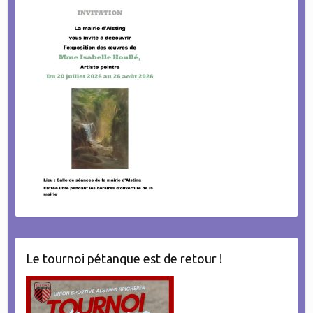
Le tournoi pétanque est de retour !