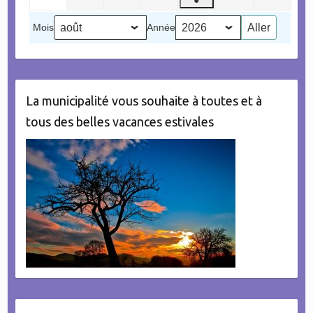
septembre
2026
2026
2026
2026
2026
2026
(1
2026
Mois
Année
évènement)
La municipalité vous souhaite à toutes et à
tous des belles vacances estivales