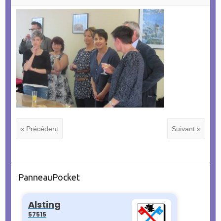
« Précédent
Suivant »
PanneauPocket