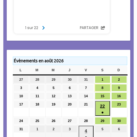
Évènements en août 2026
L
LUNDI
M
MARDI
M
MERCREDI
J
JEUDI
V
VENDREDI
S
SAMEDI
D
DIMANC
27
27
28
28
29
29
30
30
31
31
1
1
2
2
juillet
juillet
juillet
juillet
juillet
août
août
3
3
4
4
5
5
6
6
7
7
8
8
9
9
2026
2026
2026
2026
2026
2026
2026
août
août
août
août
août
août
août
10
10
11
11
12
12
13
13
14
14
15
15
16
16
2026
2026
2026
2026
2026
2026
2026
août
août
août
août
août
août
août
17
17
18
18
19
19
20
20
21
21
23
23
22
22
2026
2026
2026
2026
2026
2026
2026
août
août
août
août
août
août
●
août
2026
2026
2026
2026
2026
2026
(1
2026
24
24
25
25
26
26
27
27
28
28
29
29
30
30
évènement)
août
août
août
août
août
août
août
31
31
1
1
2
2
3
3
5
5
6
6
4
4
2026
2026
2026
2026
2026
2026
2026
août
septembre
septembre
septembre
septembre
septembr
●