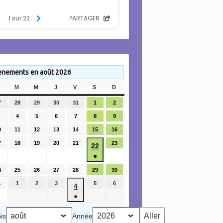
ènements en août 2026
LUNDI
M
MARDI
M
MERCREDI
J
JEUDI
V
VENDREDI
S
SAMEDI
D
DIMANCHE
7
27
28
28
29
29
30
30
31
31
1
1
2
2
juillet
juillet
juillet
juillet
juillet
août
août
3
4
4
5
5
6
6
7
7
8
8
9
9
2026
2026
2026
2026
2026
2026
2026
août
août
août
août
août
août
août
0
10
11
11
12
12
13
13
14
14
15
15
16
16
2026
2026
2026
2026
2026
2026
2026
août
août
août
août
août
août
août
7
17
18
18
19
19
20
20
21
21
23
23
22
22
2026
2026
2026
2026
2026
2026
2026
août
août
août
août
août
août
●
août
2026
2026
2026
2026
2026
2026
(1
2026
4
24
25
25
26
26
27
27
28
28
29
29
30
30
évènement)
août
août
août
août
août
août
août
1
31
1
1
2
2
3
3
5
5
6
6
4
4
2026
2026
2026
2026
2026
2026
2026
août
septembre
septembre
septembre
septembre
septembre
●
septembre
2026
2026
2026
2026
2026
2026
(1
2026
is
Année
évènement)