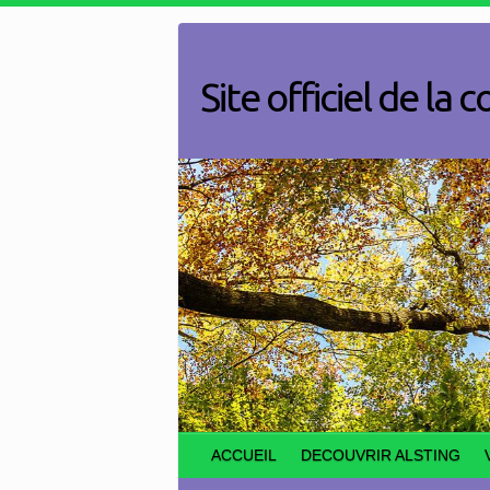
Skip
to
content
Site officiel de l
ACCUEIL
DECOUVRIR ALSTING