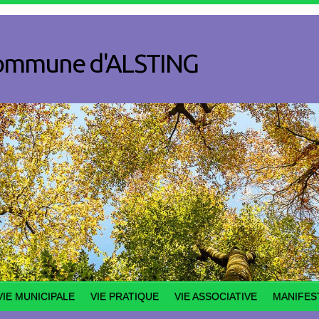
a commune d'ALSTING
VIE MUNICIPALE
VIE PRATIQUE
VIE ASSOCIATIVE
MANIFES