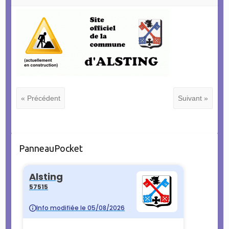
« Précédent
Suivant »
PanneauPocket