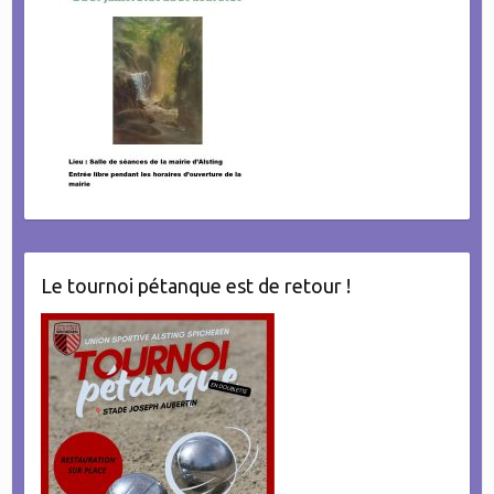
Le tournoi pétanque est de retour !