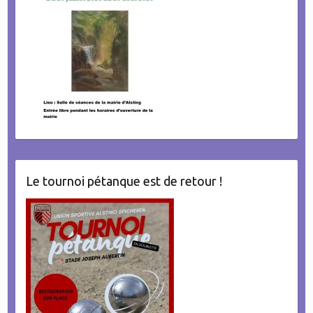
Le tournoi pétanque est de retour !