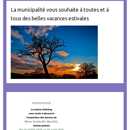
La municipalité vous souhaite à toutes et à
tous des belles vacances estivales