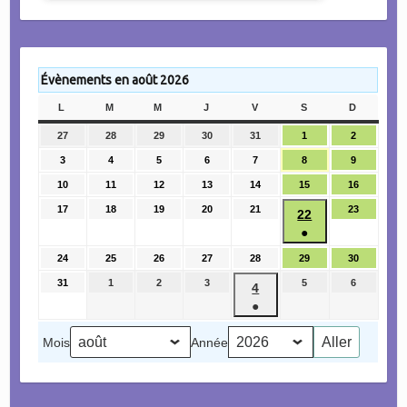
Évènements en août 2026
L
LUNDI
M
MARDI
M
MERCREDI
J
JEUDI
V
VENDREDI
S
SAMEDI
D
DIMANC
27
27
28
28
29
29
30
30
31
31
1
1
2
2
juillet
juillet
juillet
juillet
juillet
août
août
3
3
4
4
5
5
6
6
7
7
8
8
9
9
2026
2026
2026
2026
2026
2026
2026
août
août
août
août
août
août
août
10
10
11
11
12
12
13
13
14
14
15
15
16
16
2026
2026
2026
2026
2026
2026
2026
août
août
août
août
août
août
août
17
17
18
18
19
19
20
20
21
21
23
23
22
22
2026
2026
2026
2026
2026
2026
2026
août
août
août
août
août
août
●
août
2026
2026
2026
2026
2026
2026
(1
2026
24
24
25
25
26
26
27
27
28
28
29
29
30
30
évènement)
août
août
août
août
août
août
août
31
31
1
1
2
2
3
3
5
5
6
6
4
4
2026
2026
2026
2026
2026
2026
2026
août
septembre
septembre
septembre
septembre
septembr
●
septembre
2026
2026
2026
2026
2026
2026
(1
2026
Mois
Année
évènement)