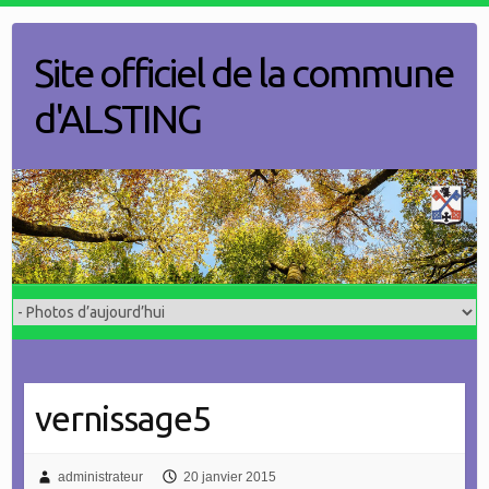
Skip
to
Site officiel de la commune
content
d'ALSTING
vernissage5
administrateur
20 janvier 2015