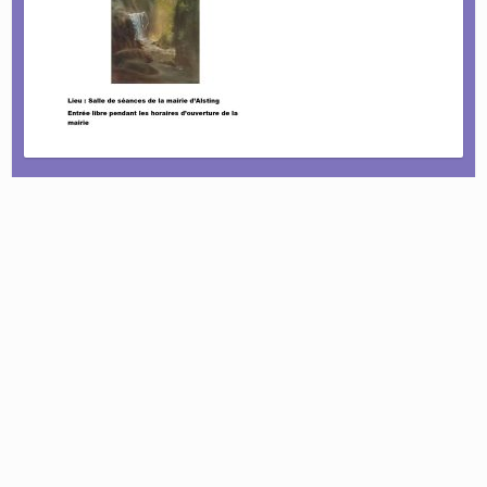
Le tournoi pétanque est de retour !