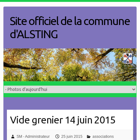
Skip
to
Site officiel de la commune
content
d'ALSTING
Vide grenier 14 juin 2015
SM - Administrateur
25 juin 2015
associations