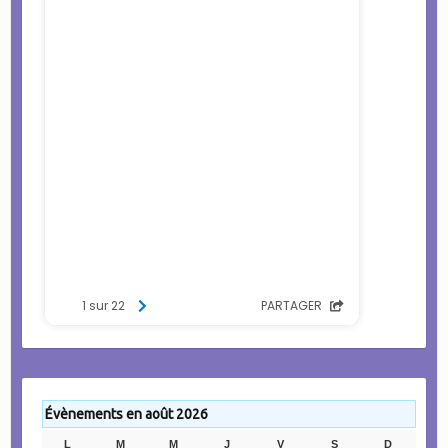
Évènements en août 2026
L
LUNDI
M
MARDI
M
MERCREDI
J
JEUDI
V
VENDREDI
S
SAMEDI
D
DIMANC