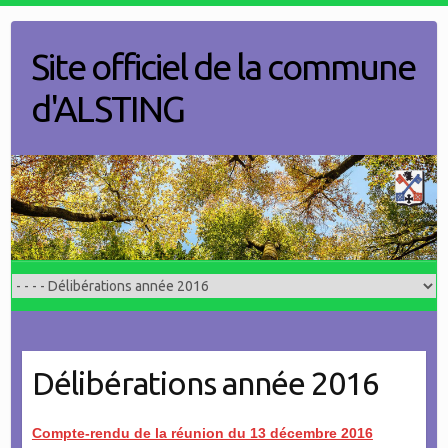
Skip
to
Site officiel de la commune
content
d'ALSTING
Délibérations année 2016
Compte-rendu de la réunion du 13 décembre 2016