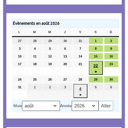
Évènements en août 2026
L
LUNDI
M
MARDI
M
MERCREDI
J
JEUDI
V
VENDREDI
S
SAMEDI
D
DIMANC
27
27
28
28
29
29
30
30
31
31
1
1
2
2
juillet
juillet
juillet
juillet
juillet
août
août
3
3
4
4
5
5
6
6
7
7
8
8
9
9
2026
2026
2026
2026
2026
2026
2026
août
août
août
août
août
août
août
10
10
11
11
12
12
13
13
14
14
15
15
16
16
2026
2026
2026
2026
2026
2026
2026
août
août
août
août
août
août
août
17
17
18
18
19
19
20
20
21
21
23
23
22
22
2026
2026
2026
2026
2026
2026
2026
août
août
août
août
août
août
●
août
2026
2026
2026
2026
2026
2026
(1
2026
24
24
25
25
26
26
27
27
28
28
29
29
30
30
évènement)
août
août
août
août
août
août
août
31
31
1
1
2
2
3
3
5
5
6
6
4
4
2026
2026
2026
2026
2026
2026
2026
août
septembre
septembre
septembre
septembre
septembr
●
septembre
2026
2026
2026
2026
2026
2026
(1
2026
Mois
Année
évènement)