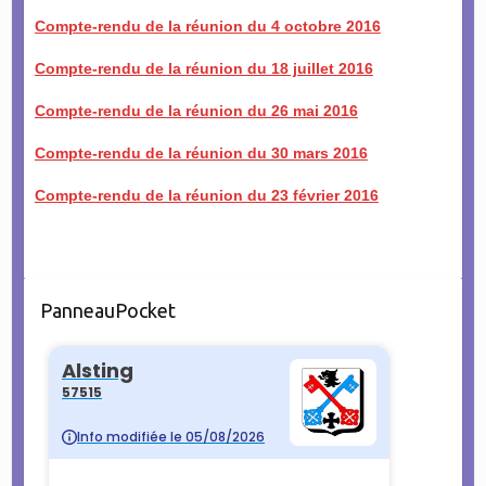
Compte-rendu de la réunion du 4 octobre 2016
Compte-rendu de la réunion du 18 juillet 2016
Compte-rendu de la réunion du 26 mai 2016
Compte-rendu de la réunion du 30 mars 2016
Compte-rendu de la réunion du 23 février 2016
PanneauPocket