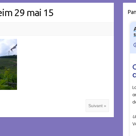
eim 29 mai 15
Pa
Suivant »