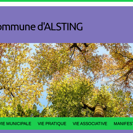
a commune d'ALSTING
VIE MUNICIPALE
VIE PRATIQUE
VIE ASSOCIATIVE
MANIFES