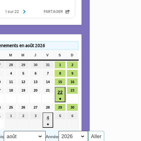
ènements en août 2026
LUNDI
M
MARDI
M
MERCREDI
J
JEUDI
V
VENDREDI
S
SAMEDI
D
DIMANCHE
7
27
28
28
29
29
30
30
31
31
1
1
2
2
juillet
juillet
juillet
juillet
juillet
août
août
3
4
4
5
5
6
6
7
7
8
8
9
9
2026
2026
2026
2026
2026
2026
2026
août
août
août
août
août
août
août
0
10
11
11
12
12
13
13
14
14
15
15
16
16
2026
2026
2026
2026
2026
2026
2026
août
août
août
août
août
août
août
7
17
18
18
19
19
20
20
21
21
23
23
22
22
2026
2026
2026
2026
2026
2026
2026
août
août
août
août
août
août
●
août
2026
2026
2026
2026
2026
2026
(1
2026
4
24
25
25
26
26
27
27
28
28
29
29
30
30
évènement)
août
août
août
août
août
août
août
1
31
1
1
2
2
3
3
5
5
6
6
4
4
2026
2026
2026
2026
2026
2026
2026
août
septembre
septembre
septembre
septembre
septembre
●
septembre
2026
2026
2026
2026
2026
2026
(1
2026
is
Année
évènement)