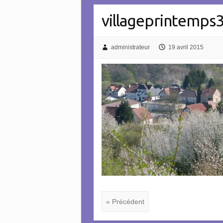
villageprintemps
administrateur
19 avril 2015
« Précédent