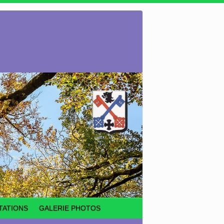
TATIONS
GALERIE PHOTOS