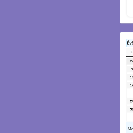
Év
L
2
3
1
1
2
3
Mo