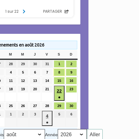
ènements en août 2026
LUNDI
M
MARDI
M
MERCREDI
J
JEUDI
V
VENDREDI
S
SAMEDI
D
DIMANCHE
7
27
28
28
29
29
30
30
31
31
1
1
2
2
juillet
juillet
juillet
juillet
juillet
août
août
3
4
4
5
5
6
6
7
7
8
8
9
9
2026
2026
2026
2026
2026
2026
2026
août
août
août
août
août
août
août
0
10
11
11
12
12
13
13
14
14
15
15
16
16
2026
2026
2026
2026
2026
2026
2026
août
août
août
août
août
août
août
7
17
18
18
19
19
20
20
21
21
23
23
22
22
2026
2026
2026
2026
2026
2026
2026
août
août
août
août
août
août
●
août
2026
2026
2026
2026
2026
2026
(1
2026
4
24
25
25
26
26
27
27
28
28
29
29
30
30
évènement)
août
août
août
août
août
août
août
1
31
1
1
2
2
3
3
5
5
6
6
4
4
2026
2026
2026
2026
2026
2026
2026
août
septembre
septembre
septembre
septembre
septembre
●
septembre
2026
2026
2026
2026
2026
2026
(1
2026
is
Année
évènement)