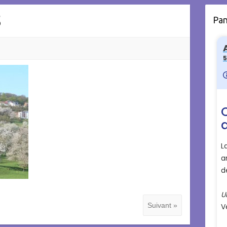
5
Pa
Suivant »