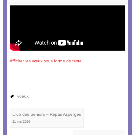
Afficher les vœux sous forme de texte
voeux
Club des Seniors – Repas Asperges
21 mai 2026