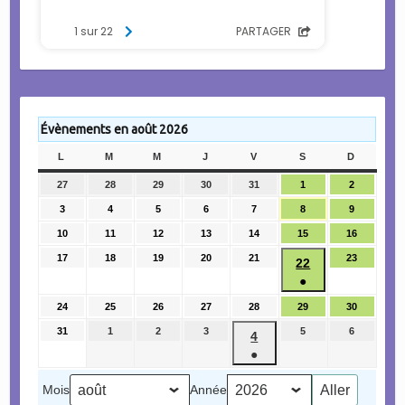
Évènements en août 2026
L
LUNDI
M
MARDI
M
MERCREDI
J
JEUDI
V
VENDREDI
S
SAMEDI
D
DIMANC
27
27
28
28
29
29
30
30
31
31
1
1
2
2
juillet
juillet
juillet
juillet
juillet
août
août
3
3
4
4
5
5
6
6
7
7
8
8
9
9
2026
2026
2026
2026
2026
2026
2026
août
août
août
août
août
août
août
10
10
11
11
12
12
13
13
14
14
15
15
16
16
2026
2026
2026
2026
2026
2026
2026
août
août
août
août
août
août
août
17
17
18
18
19
19
20
20
21
21
23
23
22
22
2026
2026
2026
2026
2026
2026
2026
août
août
août
août
août
août
●
août
2026
2026
2026
2026
2026
2026
(1
2026
24
24
25
25
26
26
27
27
28
28
29
29
30
30
évènement)
août
août
août
août
août
août
août
31
31
1
1
2
2
3
3
5
5
6
6
4
4
2026
2026
2026
2026
2026
2026
2026
août
septembre
septembre
septembre
septembre
septembr
●
septembre
2026
2026
2026
2026
2026
2026
(1
2026
Mois
Année
évènement)