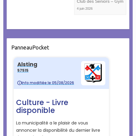
Club des Seniors – Gym
4 juin 2026
PanneauPocket