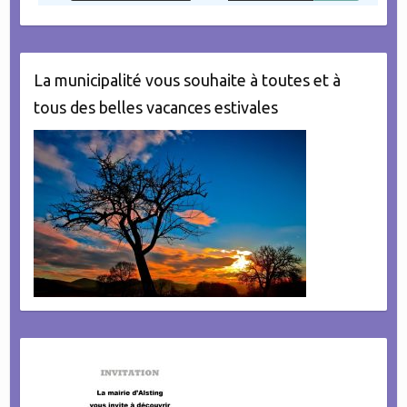
La municipalité vous souhaite à toutes et à
tous des belles vacances estivales