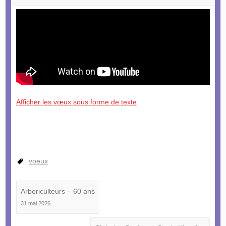
Afficher les vœux sous forme de texte
voeux
Arboriculteurs – 60 ans
31 mai 2026