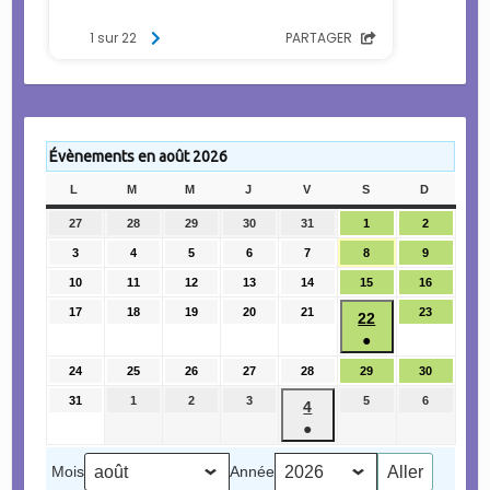
Évènements en août 2026
L
LUNDI
M
MARDI
M
MERCREDI
J
JEUDI
V
VENDREDI
S
SAMEDI
D
DIMANC
27
27
28
28
29
29
30
30
31
31
1
1
2
2
juillet
juillet
juillet
juillet
juillet
août
août
3
3
4
4
5
5
6
6
7
7
8
8
9
9
2026
2026
2026
2026
2026
2026
2026
août
août
août
août
août
août
août
10
10
11
11
12
12
13
13
14
14
15
15
16
16
2026
2026
2026
2026
2026
2026
2026
août
août
août
août
août
août
août
17
17
18
18
19
19
20
20
21
21
23
23
22
22
2026
2026
2026
2026
2026
2026
2026
août
août
août
août
août
août
●
août
2026
2026
2026
2026
2026
2026
(1
2026
24
24
25
25
26
26
27
27
28
28
29
29
30
30
évènement)
août
août
août
août
août
août
août
31
31
1
1
2
2
3
3
5
5
6
6
4
4
2026
2026
2026
2026
2026
2026
2026
août
septembre
septembre
septembre
septembre
septembr
●
septembre
2026
2026
2026
2026
2026
2026
(1
2026
Mois
Année
évènement)