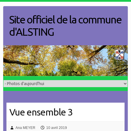
Skip
to
Site officiel de la commune
content
d'ALSTING
Vue ensemble 3
Ana MEYER
10 avril 2019