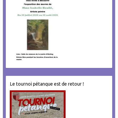
Le tournoi pétanque est de retour !