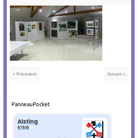
« Précédent
Suivant »
PanneauPocket