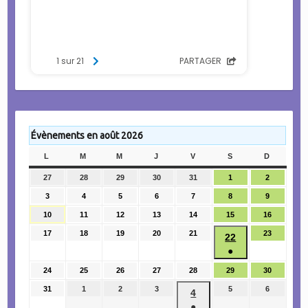
Évènements en août 2026
L
LUNDI
M
MARDI
M
MERCREDI
J
JEUDI
V
VENDREDI
S
SAMEDI
D
DIMANC
27
27
28
28
29
29
30
30
31
31
1
1
2
2
juillet
juillet
juillet
juillet
juillet
août
août
3
3
4
4
5
5
6
6
7
7
8
8
9
9
2026
2026
2026
2026
2026
2026
2026
août
août
août
août
août
août
août
10
10
11
11
12
12
13
13
14
14
15
15
16
16
2026
2026
2026
2026
2026
2026
2026
août
août
août
août
août
août
août
17
17
18
18
19
19
20
20
21
21
23
23
22
22
2026
2026
2026
2026
2026
2026
2026
août
août
août
août
août
août
●
août
2026
2026
2026
2026
2026
2026
(1
2026
24
24
25
25
26
26
27
27
28
28
29
29
30
30
évènement)
août
août
août
août
août
août
août
31
31
1
1
2
2
3
3
5
5
6
6
4
4
2026
2026
2026
2026
2026
2026
2026
août
septembre
septembre
septembre
septembre
septembr
●