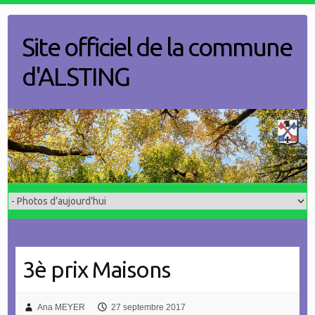
Skip
to
Site officiel de la commune
content
d'ALSTING
3è prix Maisons
Ana MEYER
27 septembre 2017