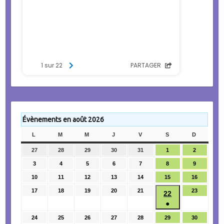
Évènements en août 2026
L
LUNDI
M
MARDI
M
MERCREDI
J
JEUDI
V
VENDREDI
S
SAMEDI
D
DIMANC
27
27
28
28
29
29
30
30
31
31
1
1
2
2
juillet
juillet
juillet
juillet
juillet
août
août
3
3
4
4
5
5
6
6
7
7
8
8
9
9
2026
2026
2026
2026
2026
2026
2026
août
août
août
août
août
août
août
10
10
11
11
12
12
13
13
14
14
15
15
16
16
2026
2026
2026
2026
2026
2026
2026
août
août
août
août
août
août
août
17
17
18
18
19
19
20
20
21
21
23
23
22
22
2026
2026
2026
2026
2026
2026
2026
août
août
août
août
août
août
●
août
2026
2026
2026
2026
2026
2026
(1
2026
24
24
25
25
26
26
27
27
28
28
29
29
30
30