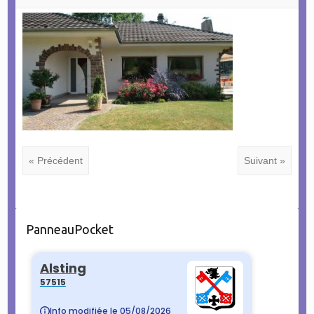
« Précédent
Suivant »
PanneauPocket