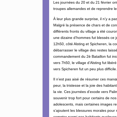
Les journées du 20 et du 21 février o
troupes allemandes et de reprendre les
À leur plus grande surprise, il n’y a p
Malgré la présence de chars et de con
différents fronts du village a été cou
une dizaine d’hommes fut blessés ce jo
12h50, côté Alsting et Spicheren, la c
débarrasser le village des restes laiss
commandement du 2è Bataillon fut instal
vers 7h50, le village d’Alsting fut lib
vers Spicheren fut un peu plus difficile
Il n’est pas aisé de résumer ces manœu
peur, la tristesse et la joie des habita
la vie. Ces journées d’exode vers Pal
souvenir trop fort pour certains de nos
adolescents, mais certaines images re
s’ajoutent les blessures morales pour
compter parmi nos habitants quelques