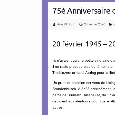
75è Anniversaire d
Ana MEYER
24 février 2020
m
20 février 1945 – 2
Ils n’avaient qu’une petite vingtaine d
il ne reste presque plus de témoins am
Trailblazers arrive à Alsting pour la l
Un premier bataillon est venu de Lixin
Brandenbusch. À 8h53 précisément, la 
partis de Brumath (Alsace) et, du 17 a
déploient aux alentours pour libérer Al
autres.