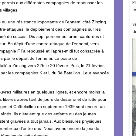
nt permis aux différentes compagnies de repousser les
 villages.
as eu une résistance importante de l’ennemi côté Zinzing.
tre-attaques, le déploiement des compagnies sur les
ronné de succès. Dix-sept personnes furent capturées et
ur. En dépit d’une contre-attaque de l’ennemi, vers
ompagnie F l’a repoussé et l’après-midi fut consacrée à
és par le départ de l’ennemi. Le poste de
lé à Zinzing vers 22h le 20 février. Puis, le 21 février,
éré par les compagnies K et L du 3è Bataillon. Leur avancée
.
vres militaires en quelques lignes, et encore moins la
nts libérés après tant de jours de désarroi et de lutte pour
inges et Châtelaillon en septembre 1939 sont encore un
 aînés. Ils n’étaient que des enfants ou des jeunes
stent gravées à tout jamais. Aux blessures physiques
 nombreux d’entre eux. Nous avons encore la joie de
 témoins de cette époque.