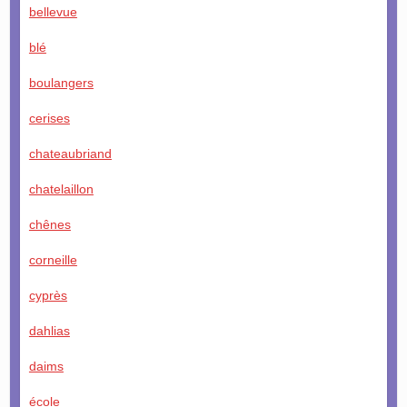
bellevue
blé
boulangers
cerises
chateaubriand
chatelaillon
chênes
corneille
cyprès
dahlias
daims
école