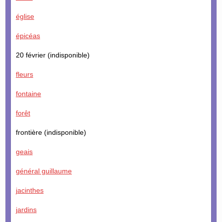
église
épicéas
20 février (indisponible)
fleurs
fontaine
forêt
frontière (indisponible)
geais
général guillaume
jacinthes
jardins