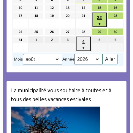
2026
2026
2026
2026
2026
2026
2026
août
août
août
août
août
août
août
10
10
11
11
12
12
13
13
14
14
15
15
16
16
2026
2026
2026
2026
2026
2026
2026
août
août
août
août
août
août
août
17
17
18
18
19
19
20
20
21
21
23
23
22
22
2026
2026
2026
2026
2026
2026
2026
août
août
août
août
août
août
●
août
2026
2026
2026
2026
2026
2026
(1
2026
24
24
25
25
26
26
27
27
28
28
29
29
30
30
évènement)
août
août
août
août
août
août
août
31
31
1
1
2
2
3
3
5
5
6
6
4
4
2026
2026
2026
2026
2026
2026
2026
août
septembre
septembre
septembre
septembre
septembr
●
septembre
2026
2026
2026
2026
2026
2026
(1
2026
Mois
Année
évènement)
La municipalité vous souhaite à toutes et à
tous des belles vacances estivales