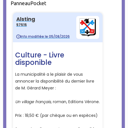
PanneauPocket