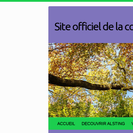
Skip
to
content
Site officiel de l
ACCUEIL
DECOUVRIR ALSTING