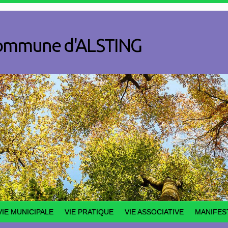
a commune d'ALSTING
VIE MUNICIPALE
VIE PRATIQUE
VIE ASSOCIATIVE
MANIFES