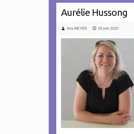
Aurélie Hussong
Ana MEYER
26 juin 2020