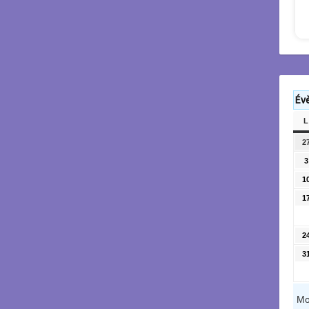
Év
L
2
3
1
1
2
3
Mo