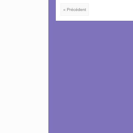
« Précédent