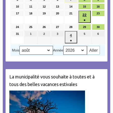
2026
2026
2026
2026
2026
2026
2026
août
août
août
août
août
août
août
10
10
11
11
12
12
13
13
14
14
15
15
16
16
2026
2026
2026
2026
2026
2026
2026
août
août
août
août
août
août
août
17
17
18
18
19
19
20
20
21
21
23
23
22
22
2026
2026
2026
2026
2026
2026
2026
août
août
août
août
août
août
●
août
2026
2026
2026
2026
2026
2026
(1
2026
24
24
25
25
26
26
27
27
28
28
29
29
30
30
évènement)
août
août
août
août
août
août
août
31
31
1
1
2
2
3
3
5
5
6
6
4
4
2026
2026
2026
2026
2026
2026
2026
août
septembre
septembre
septembre
septembre
septembr
●
septembre
2026
2026
2026
2026
2026
2026
(1
2026
Mois
Année
évènement)
La municipalité vous souhaite à toutes et à
tous des belles vacances estivales