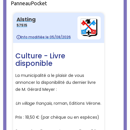
PanneauPocket