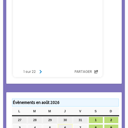
Évènements en août 2026
L
LUNDI
M
MARDI
M
MERCREDI
J
JEUDI
V
VENDREDI
S
SAMEDI
D
DIMANC
27
27
28
28
29
29
30
30
31
31
1
1
2
2
juillet
juillet
juillet
juillet
juillet
août
août
3
3
4
4
5
5
6
6
7
7
8
8
9
9