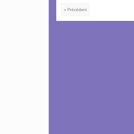
« Précédent