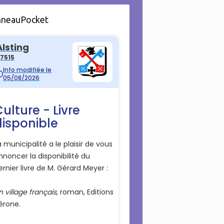
nneauPocket