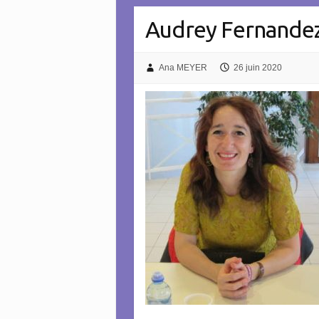
Audrey Fernande
Ana MEYER
26 juin 2020