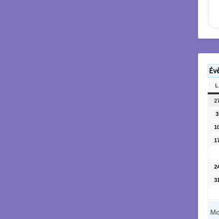
Év
L
2
3
1
1
2
3
Mo