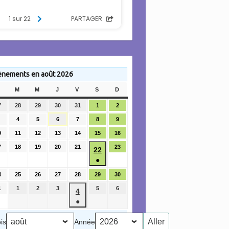
ènements en août 2026
LUNDI
M
MARDI
M
MERCREDI
J
JEUDI
V
VENDREDI
S
SAMEDI
D
DIMANCHE
7
27
28
28
29
29
30
30
31
31
1
1
2
2
juillet
juillet
juillet
juillet
juillet
août
août
3
4
4
5
5
6
6
7
7
8
8
9
9
2026
2026
2026
2026
2026
2026
2026
août
août
août
août
août
août
août
0
10
11
11
12
12
13
13
14
14
15
15
16
16
2026
2026
2026
2026
2026
2026
2026
août
août
août
août
août
août
août
7
17
18
18
19
19
20
20
21
21
23
23
22
22
2026
2026
2026
2026
2026
2026
2026
août
août
août
août
août
août
●
août
2026
2026
2026
2026
2026
2026
(1
2026
4
24
25
25
26
26
27
27
28
28
29
29
30
30
évènement)
août
août
août
août
août
août
août
1
31
1
1
2
2
3
3
5
5
6
6
4
4
2026
2026
2026
2026
2026
2026
2026
août
septembre
septembre
septembre
septembre
septembre
●
septembre
2026
2026
2026
2026
2026
2026
(1
2026
is
Année
évènement)